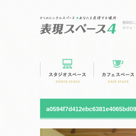
墨田区に
カフェ・
a0594f7d412ebc6381e4065bd09