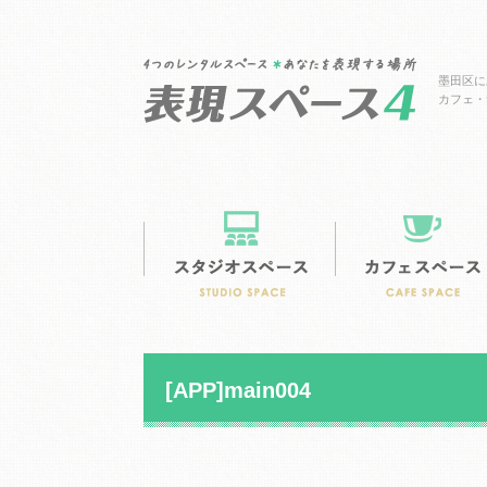
墨田区に
カフェ・
[APP]main004