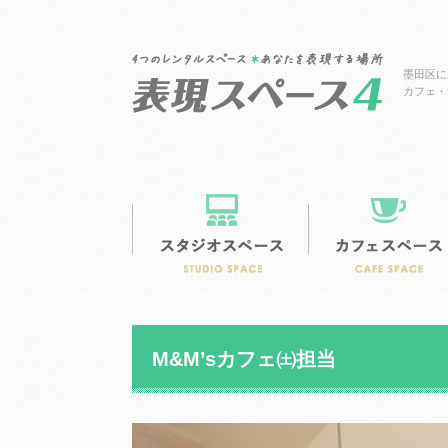
墨田区に
カフェ・
M&M’sカフェ㈯担当